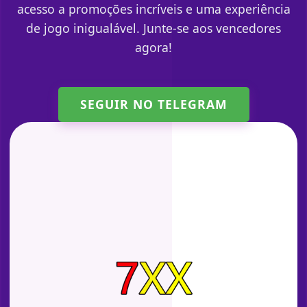
acesso a promoções incríveis e uma experiência
de jogo inigualável. Junte-se aos vencedores
agora!
SEGUIR NO TELEGRAM