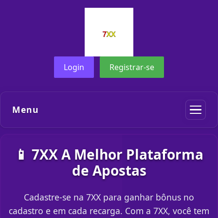
Login
Registrar-se
Menu
📱 7XX A Melhor Plataforma
de Apostas
Cadastre-se na 7XX para ganhar bônus no
cadastro e em cada recarga. Com a 7XX, você tem