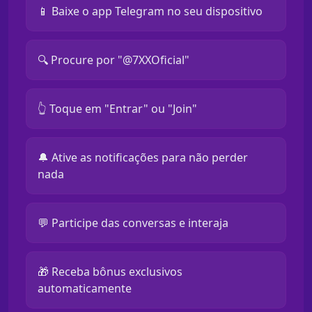
📱 Baixe o app Telegram no seu dispositivo
🔍 Procure por "@7XXOficial"
👆 Toque em "Entrar" ou "Join"
🔔 Ative as notificações para não perder
nada
💬 Participe das conversas e interaja
🎁 Receba bônus exclusivos
automaticamente