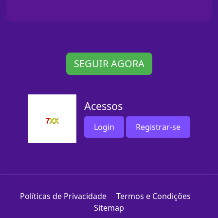
SEGUIR AGORA
Acessos
Login
Registrar-se
Políticas de Privacidade
Termos e Condições
Sitemap