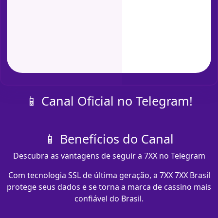
📱 Canal Oficial no Telegram!
📱 Benefícios do Canal
Descubra as vantagens de seguir a 7XX no Telegram
Com tecnologia SSL de última geração, a 7XX 7XX Brasil
protege seus dados e se torna a marca de cassino mais
confiável do Brasil.