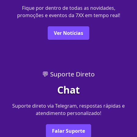
Fique por dentro de todas as novidades,
promoções e eventos da 7XX em tempo real!
Ver Notícias
💬 Suporte Direto
Chat
Suporte direto via Telegram, respostas rápidas e
atendimento personalizado!
Falar Suporte