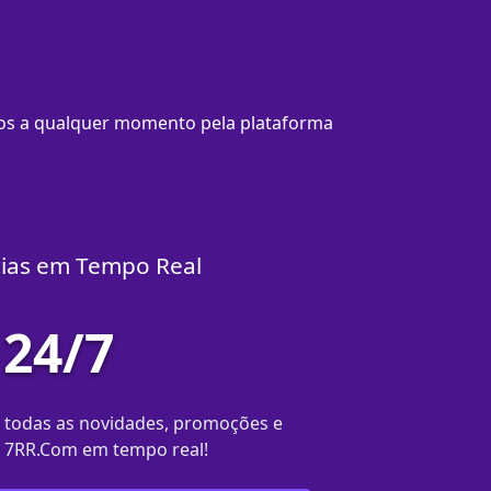
gos a qualquer momento pela plataforma
cias em Tempo Real
24/7
e todas as novidades, promoções e
 7RR.Com em tempo real!