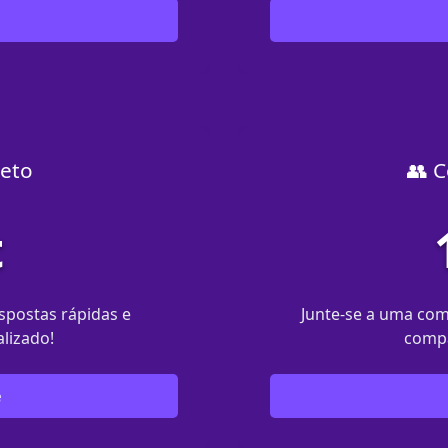
reto
👥 
t
espostas rápidas e
Junte-se a uma com
lizado!
compa
e