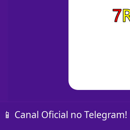
📱 Canal Oficial no Telegram!