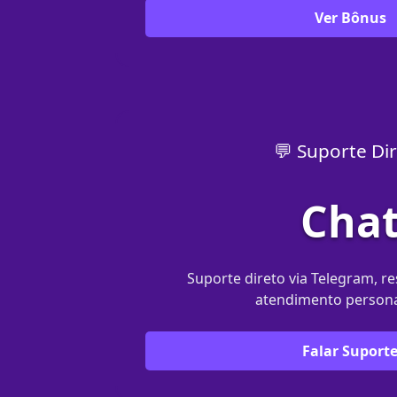
Ver Bônus
💬 Suporte Di
Cha
Suporte direto via Telegram, r
atendimento persona
Falar Suport