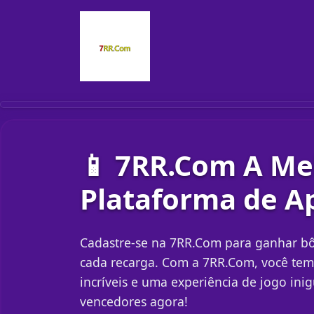
📱 7RR.Com A Me
Plataforma de A
Cadastre-se na 7RR.Com para ganhar b
cada recarga. Com a 7RR.Com, você te
incríveis e uma experiência de jogo inig
vencedores agora!