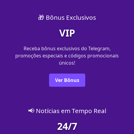
🎁 Bônus Exclusivos
VIP
Receba bônus exclusivos do Telegram,
promoções especiais e códigos promocionais
únicos!
Ver Bônus
📢 Notícias em Tempo Real
24/7