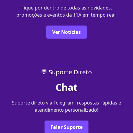
Fique por dentro de todas as novidades,
promoções e eventos da 11A em tempo real!
Ver Notícias
💬 Suporte Direto
Chat
Suporte direto via Telegram, respostas rápidas e
atendimento personalizado!
Falar Suporte