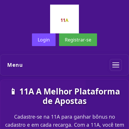
Login
Registrar-se
Menu
📱 11A A Melhor Plataforma
de Apostas
Cadastre-se na 11A para ganhar bônus no
cadastro e em cada recarga. Com a 11A, você tem