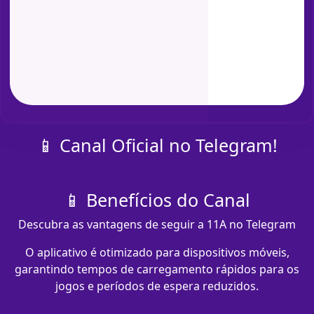
📱 Canal Oficial no Telegram!
📱 Benefícios do Canal
Descubra as vantagens de seguir a 11A no Telegram
O aplicativo é otimizado para dispositivos móveis,
garantindo tempos de carregamento rápidos para os
jogos e períodos de espera reduzidos.